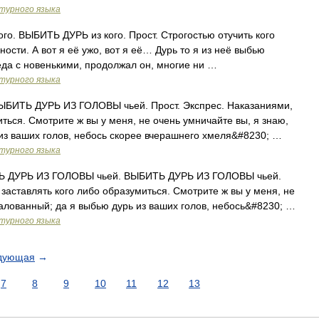
турного языка
. ВЫБИТЬ ДУРЬ из кого. Прост. Строгостью отучить кого
ости. А вот я её ужо, вот я её… Дурь то я из неё выбью
еда с новенькими, продолжал он, многие ни …
турного языка
ЫБИТЬ ДУРЬ ИЗ ГОЛОВЫ чьей. Прост. Экспрес. Наказаниями,
ться. Смотрите ж вы у меня, не очень умничайте вы, я знаю,
из ваших голов, небось скорее вчерашнего хмеля&#8230; …
турного языка
 ДУРЬ ИЗ ГОЛОВЫ чьей. ВЫБИТЬ ДУРЬ ИЗ ГОЛОВЫ чьей.
заставлять кого либо образумиться. Смотрите ж вы у меня, не
балованный; да я выбью дурь из ваших голов, небось&#8230; …
турного языка
дующая
→
7
8
9
10
11
12
13