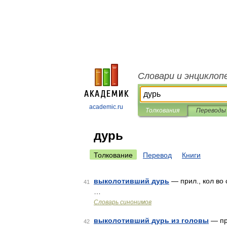
Словари и энциклоп
academic.ru
Толкования
Переводы
дурь
Толкование
Перевод
Книги
выколотивший дурь
— прил., кол во 
41
…
Словарь синонимов
выколотивший дурь из головы
— при
42