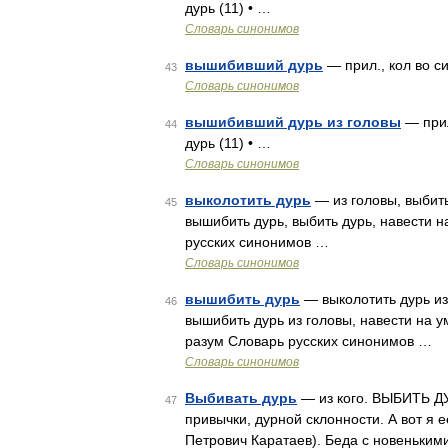
дурь (11) • …
Словарь синонимов
вышибивший дурь
— прил., кол во си
43
Словарь синонимов
вышибивший дурь из головы
— прил
44
дурь (11) • …
Словарь синонимов
выколотить дурь
— из головы, выбить
45
вышибить дурь, выбить дурь, навести н
русских синонимов …
Словарь синонимов
вышибить дурь
— выколотить дурь из 
46
вышибить дурь из головы, навести на ум
разум Словарь русских синонимов …
Словарь синонимов
Выбивать дурь
— из кого. ВЫБИТЬ ДУР
47
привычки, дурной склонности. А вот я е
Петрович Каратаев). Беда с новеньким