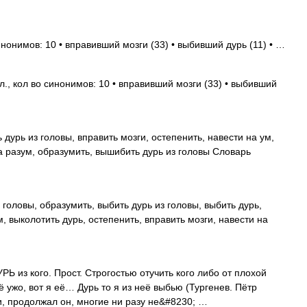
нонимов: 10 • вправивший мозги (33) • выбивший дурь (11) • …
., кол во синонимов: 10 • вправивший мозги (33) • выбивший
 дурь из головы, вправить мозги, остепенить, навести на ум,
а разум, образумить, вышибить дурь из головы Словарь
головы, образумить, выбить дурь из головы, выбить дурь,
, выколотить дурь, остепенить, вправить мозги, навести на
Ь из кого. Прост. Строгостью отучить кого либо от плохой
ё ужо, вот я её… Дурь то я из неё выбью (Тургенев. Пётр
и, продолжал он, многие ни разу не&#8230; …