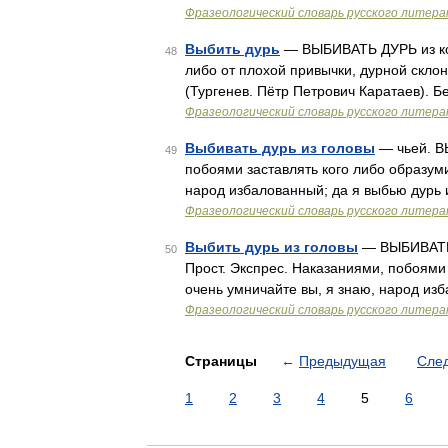
Фразеологический словарь русского литера
Выбить дурь
— ВЫБИВАТЬ ДУРЬ из кого
48
либо от плохой привычки, дурной склонн
(Тургенев. Пётр Петрович Каратаев). Б
Фразеологический словарь русского литера
Выбивать дурь из головы
— чьей. В
49
побоями заставлять кого либо образуми
народ избалованный; да я выбью дурь 
Фразеологический словарь русского литера
Выбить дурь из головы
— ВЫБИВАТЬ
50
Прост. Экспрес. Наказаниями, побоями 
очень умничайте вы, я знаю, народ из
Фразеологический словарь русского литера
Страницы
←
Предыдущая
Сле
1
2
3
4
5
6