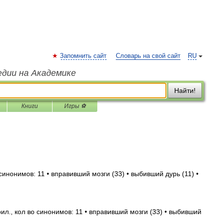
Запомнить сайт
Словарь на свой сайт
RU
едии на Академике
Найти!
Книги
Игры ⚽
синонимов: 11 • вправивший мозги (33) • выбивший дурь (11) •
л., кол во синонимов: 11 • вправивший мозги (33) • выбивший